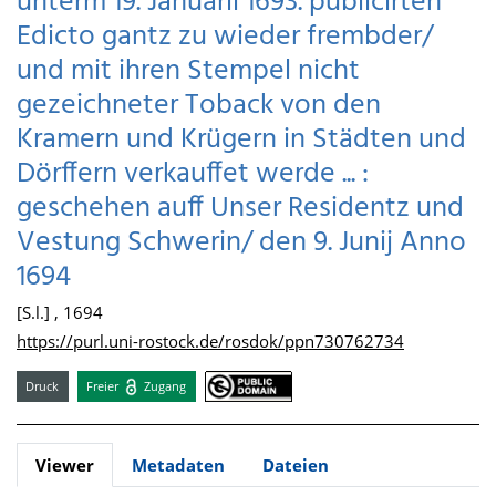
unterm 19. Januarii 1693. publicirten
Edicto gantz zu wieder frembder/
und mit ihren Stempel nicht
gezeichneter Toback von den
Kramern und Krügern in Städten und
Dörffern verkauffet werde ... :
geschehen auff Unser Residentz und
Vestung Schwerin/ den 9. Junij Anno
1694
[S.l.] , 1694
https://purl.uni-rostock.de/rosdok/ppn730762734
Druck
Freier
Zugang
Viewer
Metadaten
Dateien