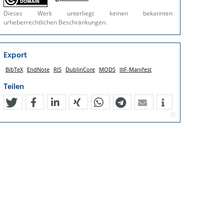
Dieses Werk unterliegt keinen bekannten
urheberrechtlichen Beschränkungen.
Export
BibTeX
EndNote
RIS
DublinCore
MODS
IIIF-Manifest
Teilen
tweet
teilen
mitteilen
teilen
teilen
teilen
mail