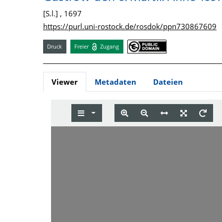
[S.l.] , 1697
https://purl.uni-rostock.de/rosdok/ppn730867609
Druck
Freier
Zugang
Viewer
Metadaten
Dateien