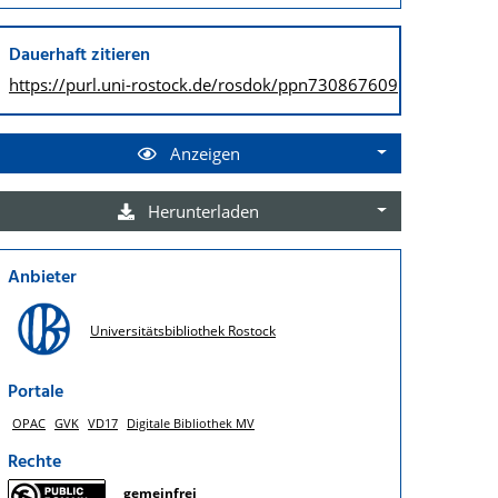
Dauerhaft zitieren
https://purl.uni-rostock.de/
rosdok/ppn730867609
Anzeigen
Herunterladen
Anbieter
Universitätsbibliothek Rostock
Portale
OPAC
GVK
VD17
Digitale Bibliothek MV
Rechte
gemeinfrei