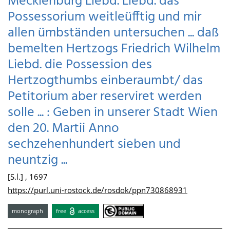
Mecklenburg Liebd. Liebd. das
Possessorium weitleüfftig und mir
allen ümbständen untersuchen ... daß
bemelten Hertzogs Friedrich Wilhelm
Liebd. die Possession des
Hertzogthumbs einberaumbt/ das
Petitorium aber reserviret werden
solle ... : Geben in unserer Stadt Wien
den 20. Martii Anno
sechzehenhundert sieben und
neuntzig ...
[S.l.] , 1697
https://purl.uni-rostock.de/rosdok/ppn730868931
monograph
free
access