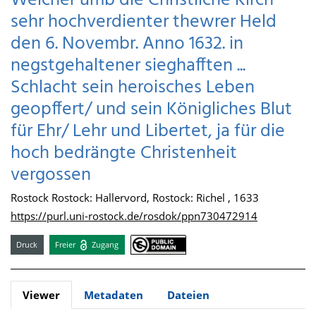
Welcher umb die Christliche Kirch
sehr hochverdienter thewrer Held
den 6. Novembr. Anno 1632. in
negstgehaltener sieghafften ...
Schlacht sein heroisches Leben
geopffert/ und sein Königliches Blut
für Ehr/ Lehr und Libertet, ja für die
hoch bedrängte Christenheit
vergossen
Rostock Rostock: Hallervord, Rostock: Richel , 1633
https://purl.uni-rostock.de/rosdok/ppn730472914
Druck
Freier
Zugang
Viewer
Metadaten
Dateien