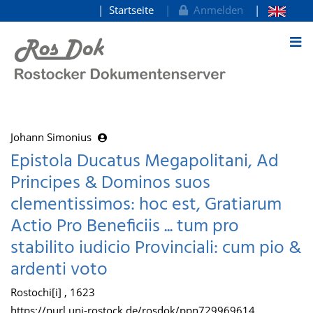
Startseite
Anmelden
zum Inhalt
Johann Simonius
Epistola Ducatus Megapolitani, Ad
Principes & Dominos suos
clementissimos: hoc est, Gratiarum
Actio Pro Beneficiis ... tum pro
stabilito iudicio Provinciali: cum pio &
ardenti voto
Rostochi[i] , 1623
https://purl.uni-rostock.de/rosdok/ppn729969614