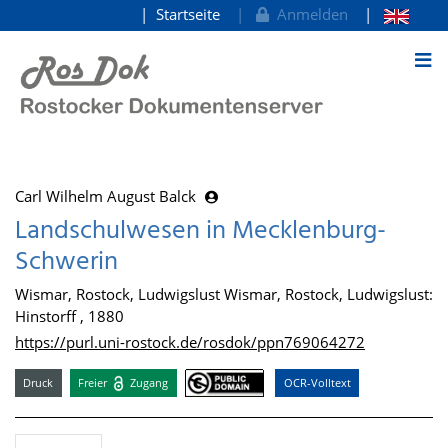
Startseite
Anmelden
zum Inhalt
Carl Wilhelm August Balck
Landschulwesen in Mecklenburg-
Schwerin
Wismar, Rostock, Ludwigslust Wismar, Rostock, Ludwigslust:
Hinstorff , 1880
https://purl.uni-rostock.de/rosdok/ppn769064272
Druck
Freier
Zugang
OCR-Volltext