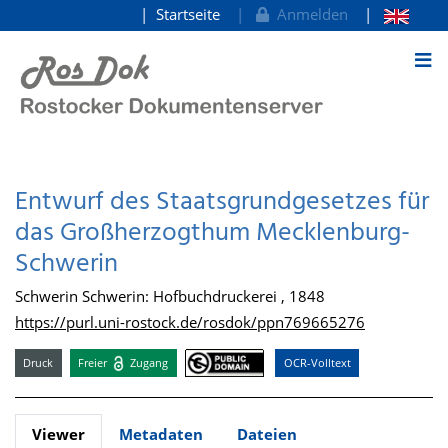
Startseite
Anmelden
zum Inhalt
Entwurf des Staatsgrundgesetzes für
das Großherzogthum Mecklenburg-
Schwerin
Schwerin Schwerin: Hofbuchdruckerei , 1848
https://purl.uni-rostock.de/rosdok/ppn769665276
Druck
Freier
Zugang
OCR-Volltext
Viewer
Metadaten
Dateien