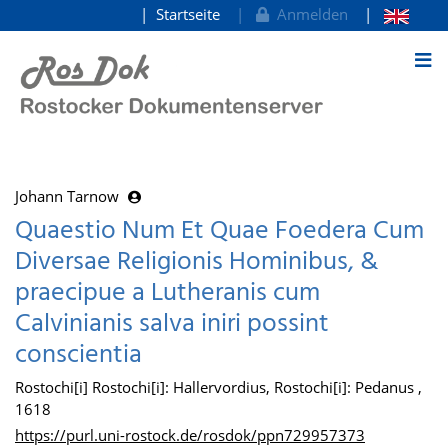
Startseite
Anmelden
zum Inhalt
Johann Tarnow
Quaestio Num Et Quae Foedera Cum
Diversae Religionis Hominibus, &
praecipue a Lutheranis cum
Calvinianis salva iniri possint
conscientia
Rostochi[i] Rostochi[i]: Hallervordius, Rostochi[i]: Pedanus ,
1618
https://purl.uni-rostock.de/rosdok/ppn729957373