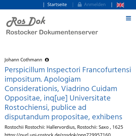
Startseite
Anmelden
zum Inhalt
Johann Cothmann
Perspicillum Inspectori Francofurtensi
impositum. Apologiam
Considerationis, Viadrino Cuidam
Oppositae, inq[ue] Universitate
Rostochiensi, publice ad
disputandum propositae, exhibens
Rostochii Rostochii: Hallervordius, Rostochii: Saxo , 1625
https://purl.uni-rostock.de/rosdok/ppn729957160