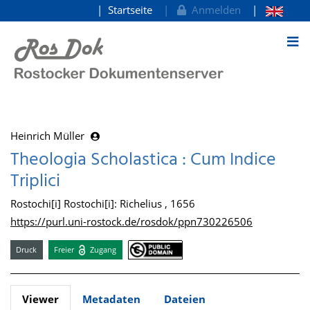
Startseite
Anmelden
zum Inhalt
Heinrich Müller
Theologia Scholastica : Cum Indice
Triplici
Rostochi[i] Rostochi[i]: Richelius , 1656
https://purl.uni-rostock.de/rosdok/ppn730226506
Druck
Freier
Zugang
Viewer
Metadaten
Dateien