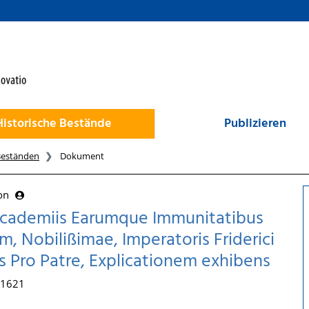
Historische Bestände
Publizieren
Beständen
Dokument
von
e Academiis Earumque Immunitatibus
am, Nobilißimae, Imperatoris Friderici
ius Pro Patre, Explicationem exhibens
, 1621