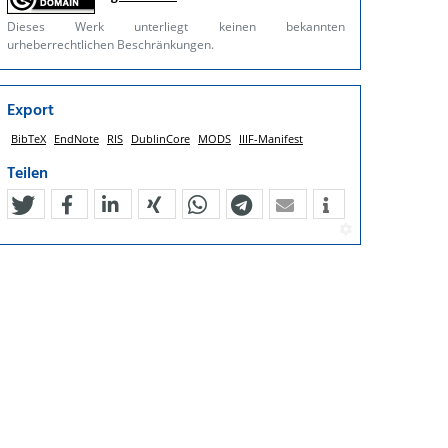
Dieses Werk unterliegt keinen bekannten
urheberrechtlichen Beschränkungen.
Export
BibTeX
EndNote
RIS
DublinCore
MODS
IIIF-Manifest
Teilen
tweet
teilen
mitteilen
teilen
teilen
teilen
mail