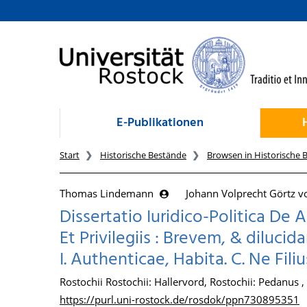
zum Inhalt
E-Publikationen
Start
Historische Bestände
Browsen in Historische 
Thomas Lindemann
Johann Volprecht Görtz 
Dissertatio Iuridico-Politica D
Et Privilegiis : Brevem, & dilucid
I. Authenticae, Habita. C. Ne Fil
Rostochii Rostochii: Hallervord, Rostochii: Pedanus 
https://purl.uni-rostock.de/rosdok/ppn730895351