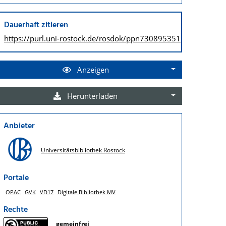
Dauerhaft zitieren
https://purl.uni-rostock.de/
rosdok/ppn730895351
Anzeigen
Herunterladen
Anbieter
Universitätsbibliothek Rostock
Portale
OPAC
GVK
VD17
Digitale Bibliothek MV
Rechte
gemeinfrei