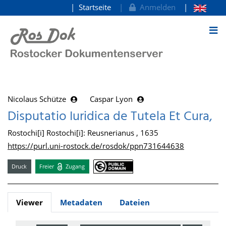
Startseite
Anmelden
zum Inhalt
Nicolaus Schütze
Caspar Lyon
Disputatio Iuridica de Tutela Et Cura,
Rostochi[i] Rostochi[i]: Reusnerianus , 1635
https://purl.uni-rostock.de/rosdok/ppn731644638
Druck
Freier
Zugang
Viewer
Metadaten
Dateien