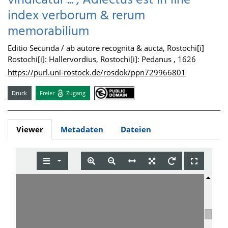
vindicatur ... ; Adiectus est in fine
index verborum & rerum
memorabilium
Editio Secunda / ab autore recognita & aucta, Rostochi[i]
Rostochi[i]: Hallervordius, Rostochi[i]: Pedanus , 1626
https://purl.uni-rostock.de/rosdok/ppn729966801
Druck
Freier
Zugang
Viewer
Metadaten
Dateien