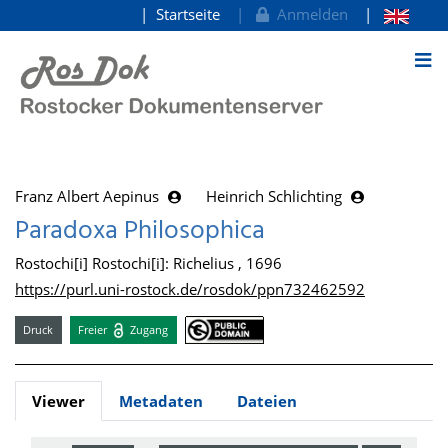
Startseite
Anmelden
zum Inhalt
Franz Albert Aepinus
Heinrich Schlichting
Paradoxa Philosophica
Rostochi[i] Rostochi[i]: Richelius , 1696
https://purl.uni-rostock.de/rosdok/ppn732462592
Druck
Freier
Zugang
Viewer
Metadaten
Dateien