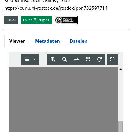
Rostochii Rostochii: Kilius , 1652
https://purl.uni-rostock.de/rosdok/ppn732597714
Druck
Freier
Zugang
Viewer
Metadaten
Dateien