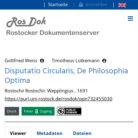
Startseite
Anmelden
zum Inhalt
Gottfried Weiss
Timotheus Lütkemann
Disputatio Circularis, De Philosophia
Optima
Rostochii Rostochii: Wepplingius , 1691
https://purl.uni-rostock.de/rosdok/ppn732455030
Druck
Freier
Zugang
Viewer
Metadaten
Dateien