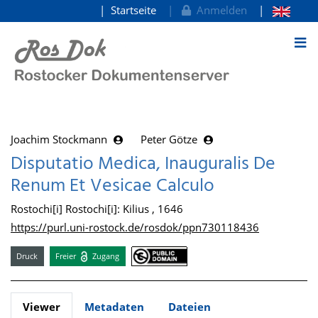
Startseite
Anmelden
zum Inhalt
Joachim Stockmann
Peter Götze
Disputatio Medica, Inauguralis De
Renum Et Vesicae Calculo
Rostochi[i] Rostochi[i]: Kilius , 1646
https://purl.uni-rostock.de/rosdok/ppn730118436
Druck
Freier
Zugang
Viewer
Metadaten
Dateien