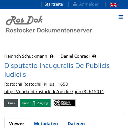
Startseite
Anmelden
zum Inhalt
Heinrich Schuckmann
Daniel Conradi
Disputatio Inauguralis De Publicis
Iudiciis
Rostochii Rostochii: Kilius , 1653
https://purl.uni-rostock.de/rosdok/ppn732615011
Druck
Freier
Zugang
Viewer
Metadaten
Dateien