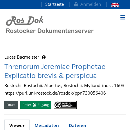
Startseite
Anmelden
zum Inhalt
Lucas Bacmeister
Threnorum Jeremiae Prophetae
Explicatio brevis & perspicua
Rostochii Rostochii: Albertus, Rostochii: Myliandrinus , 1603
https://purl.uni-rostock.de/rosdok/ppn730056406
Druck
Freier
Zugang
Viewer
Metadaten
Dateien