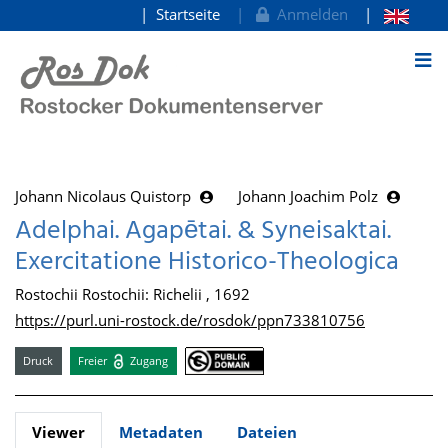
Startseite
Anmelden
zum Inhalt
Johann Nicolaus Quistorp
Johann Joachim Polz
Adelphai. Agapētai. & Syneisaktai.
Exercitatione Historico-Theologica
Rostochii Rostochii: Richelii , 1692
https://purl.uni-rostock.de/rosdok/ppn733810756
Druck
Freier
Zugang
Viewer
Metadaten
Dateien