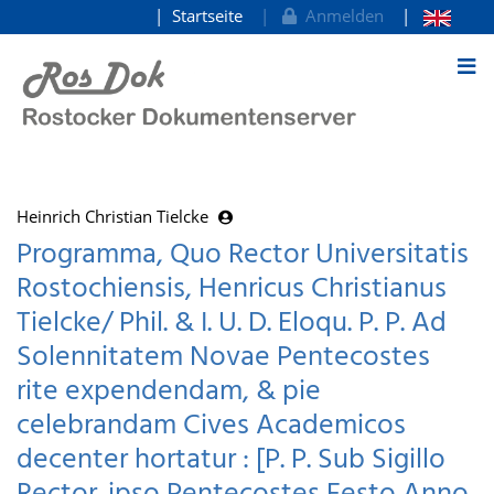
Startseite
Anmelden
zum Inhalt
Heinrich Christian Tielcke
Programma, Quo Rector Universitatis
Rostochiensis, Henricus Christianus
Tielcke/ Phil. & I. U. D. Eloqu. P. P. Ad
Solennitatem Novae Pentecostes
rite expendendam, & pie
celebrandam Cives Academicos
decenter hortatur : [P. P. Sub Sigillo