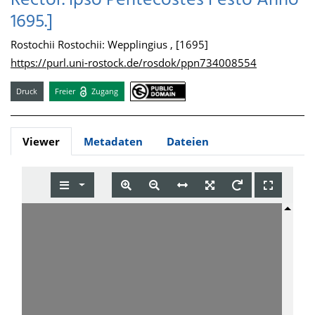
Rector. ipso Pentecostes Festo Anno
1695.]
Rostochii Rostochii: Wepplingius , [1695]
https://purl.uni-rostock.de/rosdok/ppn734008554
Druck
Freier
Zugang
Viewer
Metadaten
Dateien