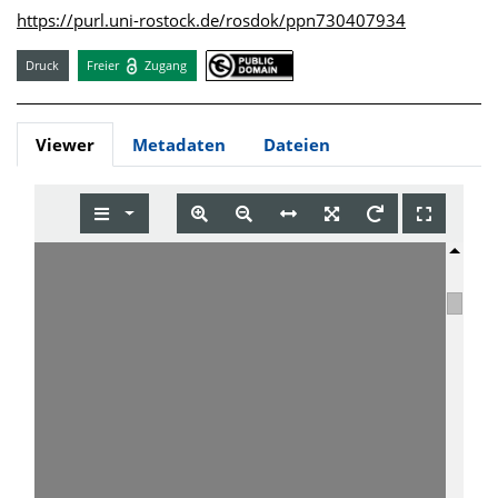
https://purl.uni-rostock.de/rosdok/ppn730407934
Druck
Freier
Zugang
Viewer
Metadaten
Dateien