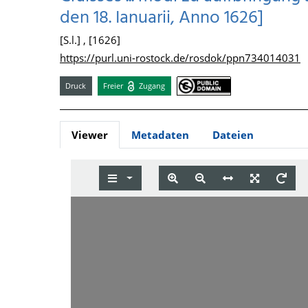
den 18. Ianuarii, Anno 1626]
[S.l.] , [1626]
https://purl.uni-rostock.de/rosdok/ppn734014031
Druck
Freier
Zugang
Viewer
Metadaten
Dateien