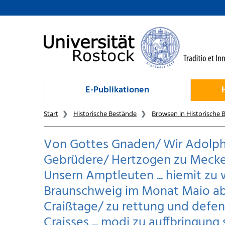
zum Inhalt
E-Publikationen
Start
Historische Bestände
Browsen in Historische 
Von Gottes Gnaden/ Wir Adolph 
Gebrüdere/ Hertzogen zu Meckeln
Unsern Amptleuten ... hiemit zu
Braunschweig im Monat Maio ab
Craißtage/ zu rettung und defens
Craisses ... modi zu auffbringung 