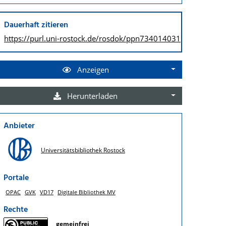
Dauerhaft zitieren
https://purl.uni-rostock.de/
rosdok/ppn734014031
Anzeigen
Herunterladen
Anbieter
Universitätsbibliothek Rostock
Portale
OPAC
GVK
VD17
Digitale Bibliothek MV
Rechte
gemeinfrei