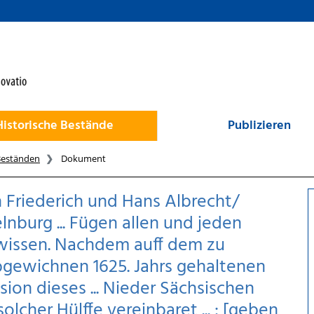
Historische Bestände
Publizieren
Beständen
Dokument
Friederich und Hans Albrecht/
burg ... Fügen allen und jeden
 wissen. Nachdem auff dem zu
gewichnen 1625. Jahrs gehaltenen
ion dieses ... Nieder Sächsischen
solcher Hülffe vereinbaret ... : [geben