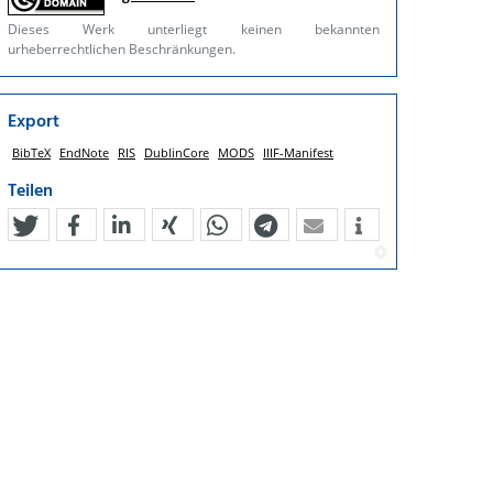
Dieses Werk unterliegt keinen bekannten
urheberrechtlichen Beschränkungen.
Export
BibTeX
EndNote
RIS
DublinCore
MODS
IIIF-Manifest
Teilen
tweet
teilen
mitteilen
teilen
teilen
teilen
mail