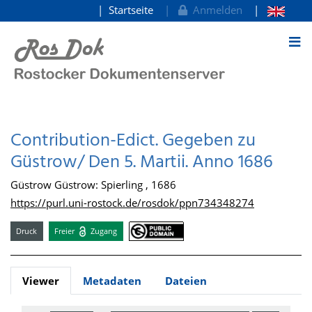
Startseite
Anmelden
zum Inhalt
Contribution-Edict. Gegeben zu
Güstrow/ Den 5. Martii. Anno 1686
Güstrow Güstrow: Spierling , 1686
https://purl.uni-rostock.de/rosdok/ppn734348274
Druck
Freier
Zugang
Viewer
Metadaten
Dateien