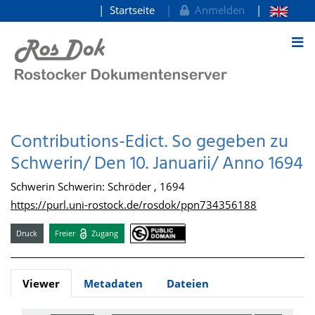
Startseite
Anmelden
zum Inhalt
Contributions-Edict. So gegeben zu
Schwerin/ Den 10. Januarii/ Anno 1694
Schwerin Schwerin: Schröder , 1694
https://purl.uni-rostock.de/rosdok/ppn734356188
Druck
Freier
Zugang
Viewer
Metadaten
Dateien