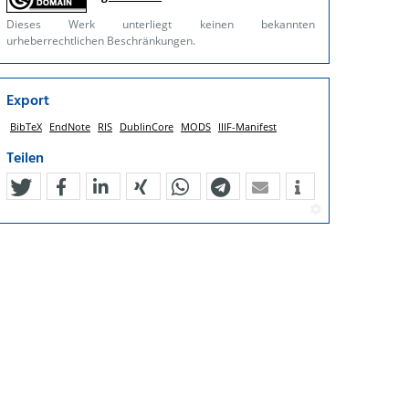
Dieses Werk unterliegt keinen bekannten
urheberrechtlichen Beschränkungen.
Export
BibTeX
EndNote
RIS
DublinCore
MODS
IIIF-Manifest
Teilen
tweet
teilen
mitteilen
teilen
teilen
teilen
mail