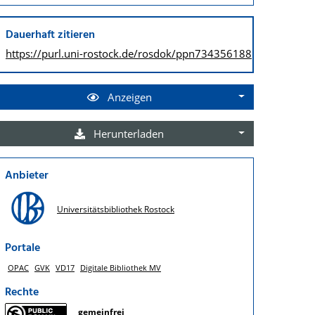
Dauerhaft zitieren
https://purl.uni-rostock.de/
rosdok/ppn734356188
Anzeigen
Herunterladen
Anbieter
Universitätsbibliothek Rostock
Portale
OPAC
GVK
VD17
Digitale Bibliothek MV
Rechte
gemeinfrei