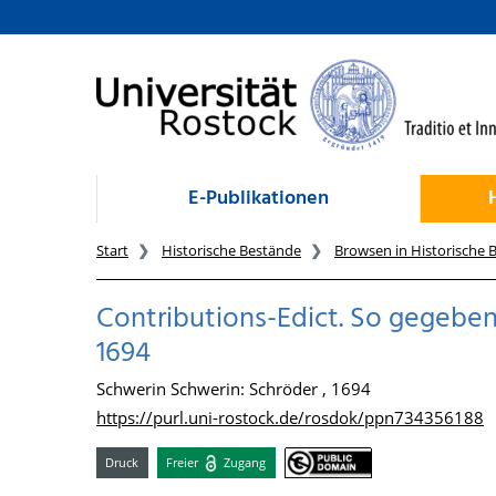
zum Inhalt
E-Publikationen
Start
Historische Bestände
Browsen in Historische 
Contributions-Edict. So gegeben
1694
Schwerin Schwerin: Schröder , 1694
https://purl.uni-rostock.de/rosdok/ppn734356188
Druck
Freier
Zugang