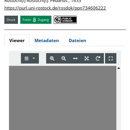
Rostochi[i] Rostochi[i]: Pedanus , 1633
https://purl.uni-rostock.de/rosdok/ppn734606222
Druck
Freier
Zugang
Viewer
Metadaten
Dateien