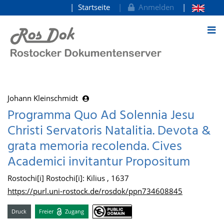
Startseite
Anmelden
zum Inhalt
Johann Kleinschmidt
Programma Quo Ad Solennia Jesu
Christi Servatoris Natalitia. Devota &
grata memoria recolenda. Cives
Academici invitantur Propositum
Rostochi[i] Rostochi[i]: Kilius , 1637
https://purl.uni-rostock.de/rosdok/ppn734608845
Druck
Freier
Zugang