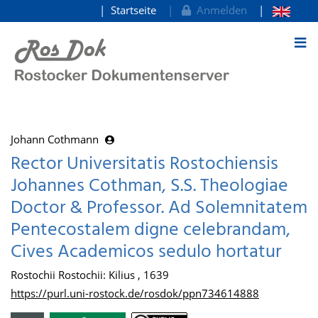
Startseite
Anmelden
zum Inhalt
Johann Cothmann
Rector Universitatis Rostochiensis
Johannes Cothman, S.S. Theologiae
Doctor & Professor. Ad Solemnitatem
Pentecostalem digne celebrandam,
Cives Academicos sedulo hortatur
Rostochii Rostochii: Kilius , 1639
https://purl.uni-rostock.de/rosdok/ppn734614888