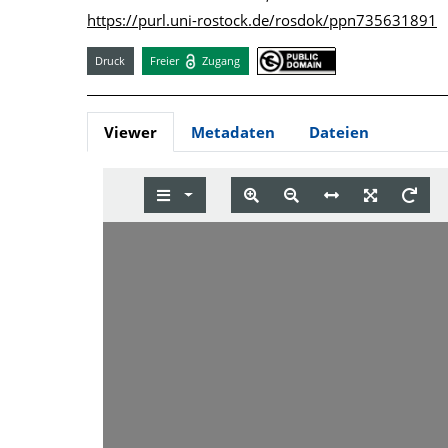
https://purl.uni-rostock.de/rosdok/ppn735631891
Druck
Freier
Zugang
Viewer
Metadaten
Dateien