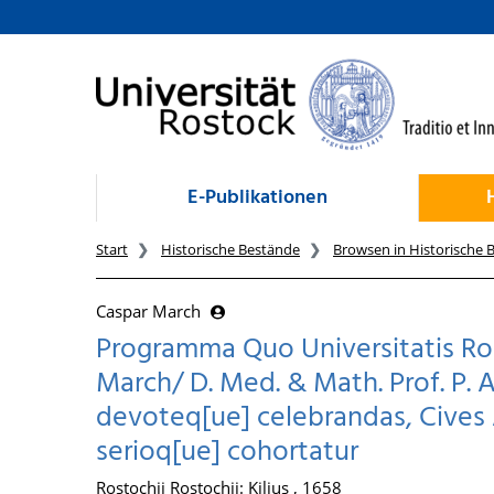
zum Inhalt
E-Publikationen
Start
Historische Bestände
Browsen in Historische 
Caspar March
Programma Quo Universitatis Rost
March/ D. Med. & Math. Prof. P. Ad
devoteq[ue] celebrandas, Cives 
serioq[ue] cohortatur
Rostochii Rostochii: Kilius , 1658