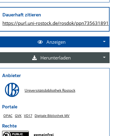
Dauerhaft zitieren
https://purl.uni-rostock.de/
rosdok/ppn735631891
Anzeigen
Herunterladen
Anbieter
Universitätsbibliothek Rostock
Portale
OPAC
GVK
VD17
Digitale Bibliothek MV
Rechte
gemeinfrei