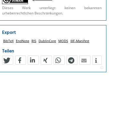
Dieses Werk unterliegt keinen bekannten
urheberrechtlichen Beschränkungen.
Export
BibTeX
EndNote
RIS
DublinCore
MODS
IIIF-Manifest
Teilen
tweet
teilen
mitteilen
teilen
teilen
teilen
mail