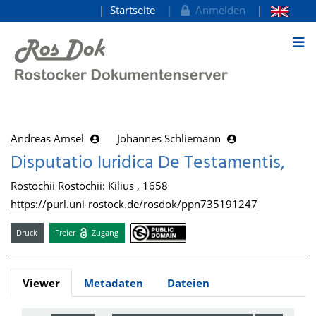
Startseite
Anmelden
zum Inhalt
Andreas Amsel
Johannes Schliemann
Disputatio Iuridica De Testamentis,
Rostochii Rostochii: Kilius , 1658
https://purl.uni-rostock.de/rosdok/ppn735191247
Druck
Freier
Zugang
Viewer
Metadaten
Dateien