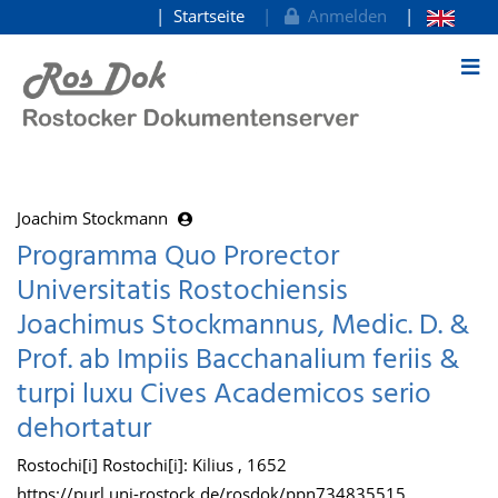
Startseite
Anmelden
zum Inhalt
Joachim Stockmann
Programma Quo Prorector
Universitatis Rostochiensis
Joachimus Stockmannus, Medic. D. &
Prof. ab Impiis Bacchanalium feriis &
turpi luxu Cives Academicos serio
dehortatur
Rostochi[i] Rostochi[i]: Kilius , 1652
https://purl.uni-rostock.de/rosdok/ppn734835515