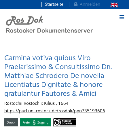
Startseite
Anmelden
zum Inhalt
Carmina votiva quibus Viro
Praelarissimo & Consultissimo Dn.
Matthiae Schrodero De novella
Licentiatus Dignitate & honore
gratulantur Fautores & Amici
Rostochii Rostochii: Kilius , 1664
https://purl.uni-rostock.de/rosdok/ppn735193606
Druck
Freier
Zugang