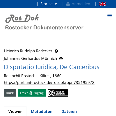
Startseite
Anmelden
zum Inhalt
Heinrich Rudolph Redecker
Johannes Gerhardus Mönnich
Disputatio Iuridica, De Carceribus
Rostochii Rostochii: Kilius , 1660
https://purl.uni-rostock.de/rosdok/ppn735195978
Druck
Freier
Zugang
Viewer
Metadaten
Dateien