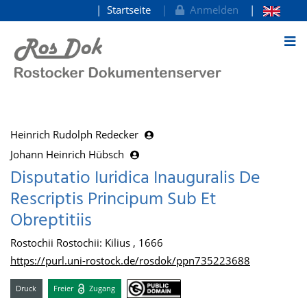
Startseite
Anmelden
zum Inhalt
Heinrich Rudolph Redecker
Johann Heinrich Hübsch
Disputatio Iuridica Inauguralis De
Rescriptis Principum Sub Et
Obreptitiis
Rostochii Rostochii: Kilius , 1666
https://purl.uni-rostock.de/rosdok/ppn735223688
Druck
Freier
Zugang