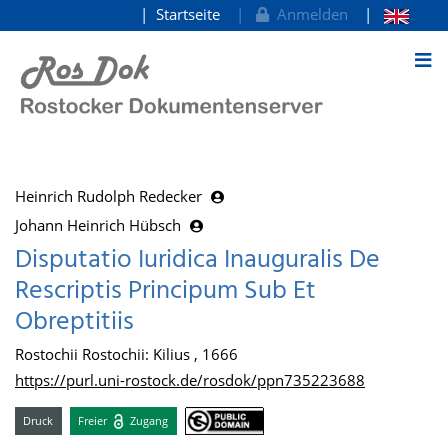
Startseite
Anmelden
zum Inhalt
Heinrich Rudolph Redecker
Johann Heinrich Hübsch
Disputatio Iuridica Inauguralis De
Rescriptis Principum Sub Et
Obreptitiis
Rostochii Rostochii: Kilius , 1666
https://purl.uni-rostock.de/rosdok/ppn735223688
Druck
Freier
Zugang