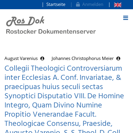
Startseite
Anmelden
zum Inhalt
August Varenius
Johannes Christophorus Meier
Collegii Theologici Controversiarum
inter Ecclesias A. Conf. Invariatae, &
praecipuas huius seculi sectas
Synoptici Disputatio VIII. De Homine
Integro, Quam Divino Numine
Propitio Venerandae Facult.
Theologicae Consensu, Praeside,