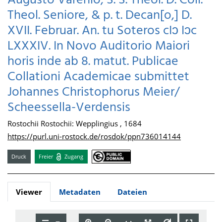
Augusto Varenio, S. S. Theol. D. Coll.
Theol. Seniore, & p. t. Decan[o,] D.
XVII. Februar. An. tu Soteros cIɔ Iɔc
LXXXIV. In Novo Auditorio Maiori
horis inde ab 8. matut. Publicae
Collationi Academicae submittet
Johannes Christophorus Meier/
Scheessella-Verdensis
Rostochii Rostochii: Wepplingius , 1684
https://purl.uni-rostock.de/rosdok/ppn736014144
Druck
Freier
Zugang
Viewer
Metadaten
Dateien