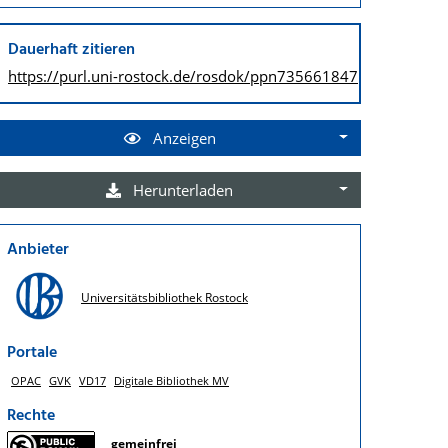
Dauerhaft zitieren
https://purl.uni-rostock.de/
rosdok/ppn735661847
Anzeigen
Herunterladen
Anbieter
Universitätsbibliothek Rostock
Portale
OPAC
GVK
VD17
Digitale Bibliothek MV
Rechte
gemeinfrei