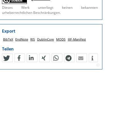
Dieses Werk unterliegt keinen bekannten
urheberrechtlichen Beschränkungen.
Export
BibTeX
EndNote
RIS
DublinCore
MODS
IIIF-Manifest
Teilen
tweet
teilen
mitteilen
teilen
teilen
teilen
mail