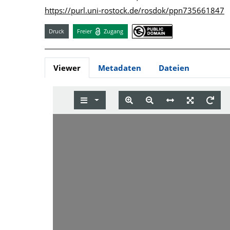
https://purl.uni-rostock.de/rosdok/ppn735661847
Druck
Freier
Zugang
Viewer
Metadaten
Dateien