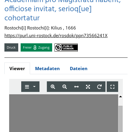
Academiam pro Magistratu habent,
officiose invitat, serioq[ue]
cohortatur
Rostochi[i] Rostochi[i]: Kilius , 1666
https://purl.uni-rostock.de/rosdok/ppn73566241X
Druck
Freier
Zugang
Viewer
Metadaten
Dateien