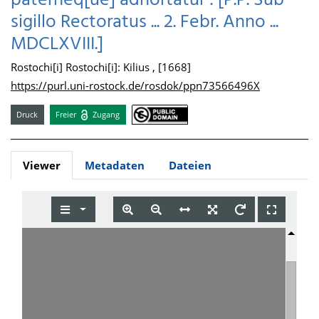
paterneq[ue] adhortatur : [P.P. Sub
sigillo Rectoratus ... 2. Febr. Anno ...
MDCLXVIII.]
Rostochi[i] Rostochi[i]: Kilius , [1668]
https://purl.uni-rostock.de/rosdok/ppn73566496X
Druck
Freier
Zugang
Viewer
Metadaten
Dateien