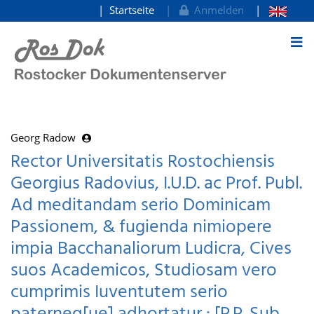
Startseite
Anmelden
zum Inhalt
Georg Radow
Rector Universitatis Rostochiensis
Georgius Radovius, I.U.D. ac Prof. Publ.
Ad meditandam serio Dominicam
Passionem, & fugienda nimiopere
impia Bacchanaliorum Ludicra, Cives
suos Academicos, Studiosam vero
cumprimis Iuventutem serio