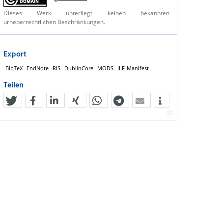
Dieses Werk unterliegt keinen bekannten
urheberrechtlichen Beschränkungen.
Export
BibTeX
EndNote
RIS
DublinCore
MODS
IIIF-Manifest
Teilen
tweet
teilen
mitteilen
teilen
teilen
teilen
mail