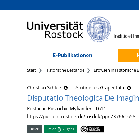
zum Inhalt
E-Publikationen
Start
Historische Bestände
Browsen in Historische 
Christian Schlee
Ambrosius Grapenthin
Disputatio Theologica De Imagi
Rostochii Rostochii: Myliander , 1611
https://purl.uni-rostock.de/rosdok/ppn737661658
Druck
Freier
Zugang