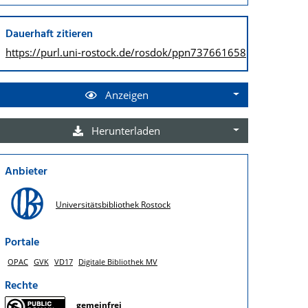
Dauerhaft zitieren
https://purl.uni-rostock.de/
rosdok/ppn737661658
Anzeigen
Herunterladen
Anbieter
Universitätsbibliothek Rostock
Portale
OPAC
GVK
VD17
Digitale Bibliothek MV
Rechte
gemeinfrei