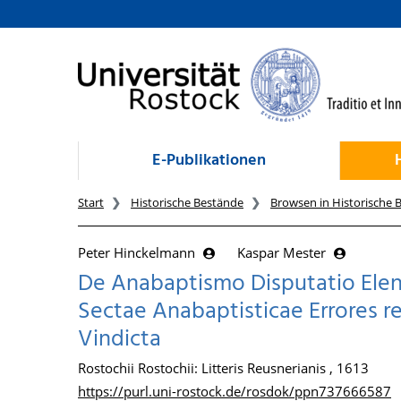
zum Inhalt
E-Publikationen
Start
Historische Bestände
Browsen in Historische 
Peter Hinckelmann
Kaspar Mester
De Anabaptismo Disputatio Elen
Sectae Anabaptisticae Errores re
Vindicta
Rostochii Rostochii: Litteris Reusnerianis , 1613
https://purl.uni-rostock.de/rosdok/ppn737666587