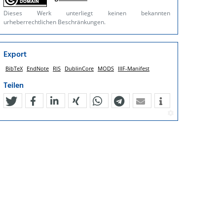
Dieses Werk unterliegt keinen bekannten
urheberrechtlichen Beschränkungen.
Export
BibTeX
EndNote
RIS
DublinCore
MODS
IIIF-Manifest
Teilen
tweet
teilen
mitteilen
teilen
teilen
teilen
mail