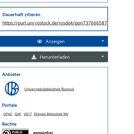
Dauerhaft zitieren
https://purl.uni-rostock.de/
rosdok/ppn737666587
Anzeigen
Herunterladen
Anbieter
Universitätsbibliothek Rostock
Portale
OPAC
GVK
VD17
Digitale Bibliothek MV
Rechte
gemeinfrei