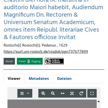
Crastini diei hora IX. matutina in
auditorio Maiori habebit, Audiendum
Magnificum Dn. Rectorem &
Universum Senatum Academicum,
omnes item Reipubl. literariae Cives
& Fautores officiose invitat
Rostochi[i] Rostochi[i]: Pedanus , 1629
https://purl.uni-rostock.de/rosdok/ppn737677899
Druck
Freier
Zugang
Viewer
Metadaten
Dateien