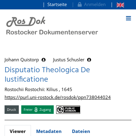
Startseite
Anmelden
zum Inhalt
Johann Quistorp
Justus Schusler
Disputatio Theologica De
Iustificatione
Rostochii Rostochii: Kilius , 1645
https://purl.uni-rostock.de/rosdok/ppn738044024
Druck
Freier
Zugang
Viewer
Metadaten
Dateien