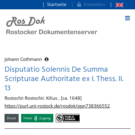
Startseite
Anmelden
zum Inhalt
Johann Cothmann
Disputatio Solennis De Summa
Scripturae Authoritate ex I. Thess. II.
13
Rostochii Rostochii: Kilius , [ca. 1648]
https://purl.uni-rostock.de/rosdok/ppn738366552
Druck
Freier
Zugang