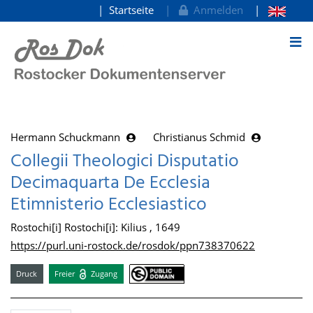
Startseite
Anmelden
zum Inhalt
Hermann Schuckmann
Christianus Schmid
Collegii Theologici Disputatio
Decimaquarta De Ecclesia
Etimnisterio Ecclesiastico
Rostochi[i] Rostochi[i]: Kilius , 1649
https://purl.uni-rostock.de/rosdok/ppn738370622
Druck
Freier
Zugang