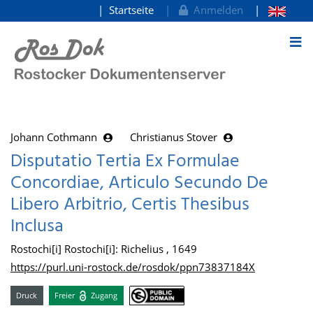
Startseite
Anmelden
zum Inhalt
Johann Cothmann
Christianus Stover
Disputatio Tertia Ex Formulae
Concordiae, Articulo Secundo De
Libero Arbitrio, Certis Thesibus
Inclusa
Rostochi[i] Rostochi[i]: Richelius , 1649
https://purl.uni-rostock.de/rosdok/ppn73837184X
Druck
Freier
Zugang