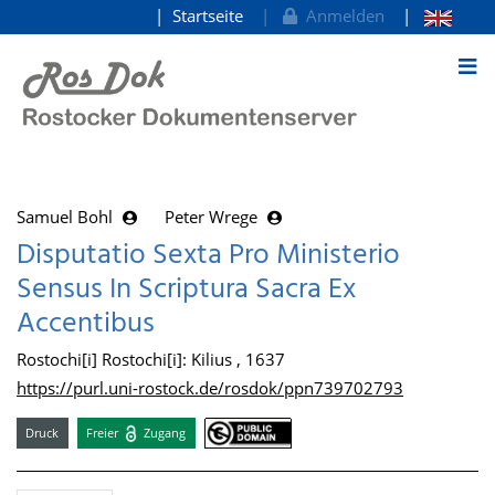
Startseite
Anmelden
zum Inhalt
Samuel Bohl
Peter Wrege
Disputatio Sexta Pro Ministerio
Sensus In Scriptura Sacra Ex
Accentibus
Rostochi[i] Rostochi[i]: Kilius , 1637
https://purl.uni-rostock.de/rosdok/ppn739702793
Druck
Freier
Zugang