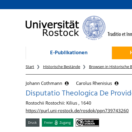
zum Inhalt
E-Publikationen
Start
Historische Bestände
Browsen in Historische 
Johann Cothmann
Carolus Rhenisius
Disputatio Theologica De Provid
Rostochii Rostochii: Kilius , 1640
https://purl.uni-rostock.de/rosdok/ppn739743260
Druck
Freier
Zugang