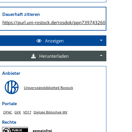
Dauerhaft zitieren
https://purl.uni-rostock.de/
rosdok/ppn739743260
Anzeigen
Herunterladen
Anbieter
Universitätsbibliothek Rostock
Portale
OPAC
GVK
VD17
Digitale Bibliothek MV
Rechte
gemeinfrei