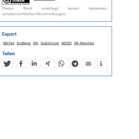
Dieses Werk unterliegt keinen bekannten
urheberrechtlichen Beschränkungen.
Export
BibTeX
EndNote
RIS
DublinCore
MODS
IIIF-Manifest
Teilen
tweet
teilen
mitteilen
teilen
teilen
teilen
mail