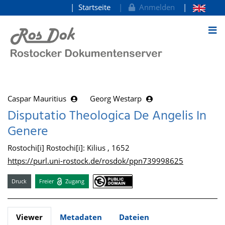
Startseite
Anmelden
zum Inhalt
Caspar Mauritius
Georg Westarp
Disputatio Theologica De Angelis In
Genere
Rostochi[i] Rostochi[i]: Kilius , 1652
https://purl.uni-rostock.de/rosdok/ppn739998625
Druck
Freier
Zugang
Viewer
Metadaten
Dateien